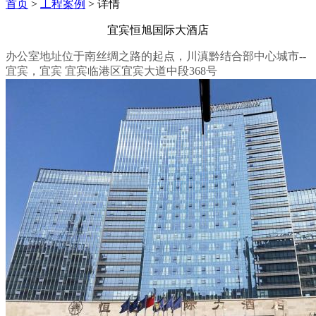
首页
>
工程案例
> 详情
宜宾恒旭国际大酒店
办公室地址位于南丝绸之路的起点，川滇黔结合部中心城市--
宜宾，宜宾 宜宾临港区宜宾大道中段368号